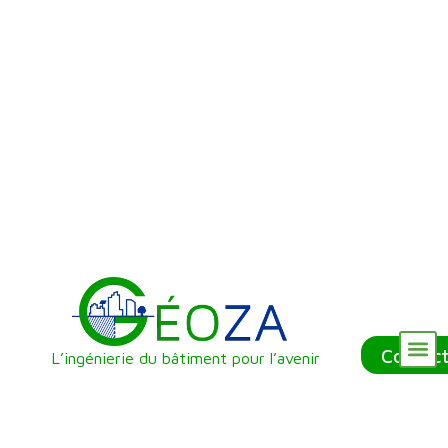
Contac
L’ingénierie du bâtiment pour l’avenir
Nos Référenc
Qui sommes-nous ?
Nos Services