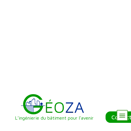
Contac
L’ingénierie du bâtiment pour l’avenir
Nos Référenc
Qui sommes-nous ?
Nos Services