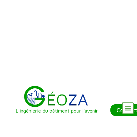
Contac
L’ingénierie du bâtiment pour l’avenir
Nos Référenc
Qui sommes-nous ?
Nos Services