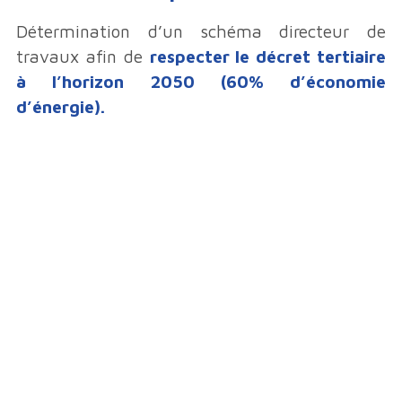
Détermination d’un schéma directeur de
travaux afin de
respecter le décret tertiaire
à l’horizon 2050 (60% d’économie
d’énergie).
À
Légal
CERTIFICATIONS
PROPOS
Mentions Légales
Qui sommes-nous ?
CGV
Nos Services
Nos Références
Contact