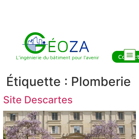
Contac
L’ingénierie du bâtiment pour l’avenir
Nos Référenc
Qui sommes-nous ?
Nos Services
Étiquette :
Plomberie
Site Descartes