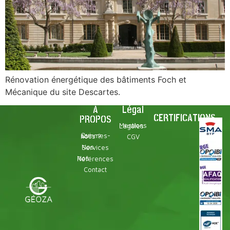
Rénovation énergétique des bâtiments Foch et
Mécanique du site Descartes.
À
Légal
CERTIFICATIONS
PROPOS
Mentions Légales
Qui sommes-nous ?
CGV
Nos Services
Nos Références
Contact