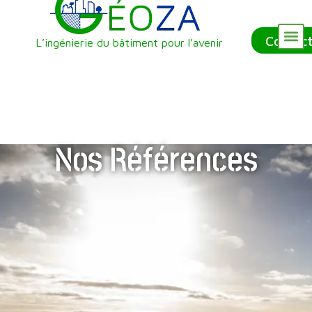
Contac
L’ingénierie du bâtiment pour l’avenir
Nos Référenc
Qui sommes-nous ?
Nos Services
Nos Références