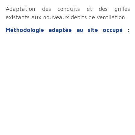
Adaptation des conduits et des grilles
existants aux nouveaux débits de ventilation.
Méthodologie adaptée au site occupé :
conservation des CTA existantes pour
maintenir un débit minimum d’air neuf
pendant les travaux.
LE
DU CHANTIER
Mise aux normes américaines du système de
ventilation en site occupé.
À
Légal