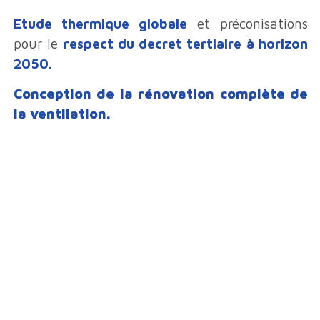
Etude thermique globale
et préconisations
pour le
respect du decret tertiaire à horizon
2050.
Conception de la rénovation complète de
la ventilation.
À
Légal
CERTIFICATIONS
PROPOS
Mentions Légales
Qui sommes-nous ?
CGV
Nos Services
Nos Références
Contact