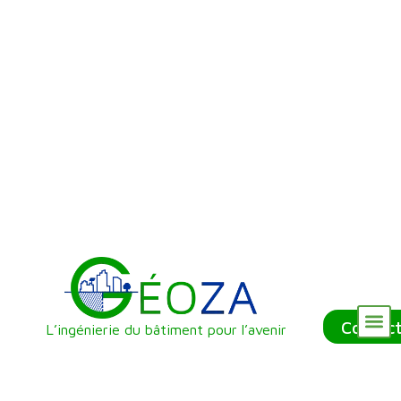
Contac
L’ingénierie du bâtiment pour l’avenir
Nos Référenc
Qui sommes-nous ?
Nos Services