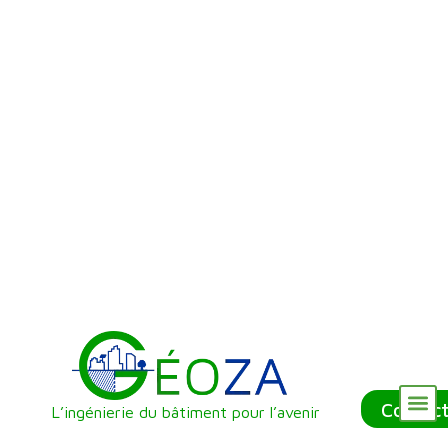
Contac
L’ingénierie du bâtiment pour l’avenir
Nos Référenc
Qui sommes-nous ?
Nos Services