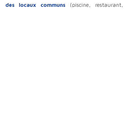
des locaux communs
(piscine, restaurant,
cuisine professionnelle).
À
Légal
CERTIFICATIONS
PROPOS
Mentions Légales
Qui sommes-nous ?
CGV
Nos Services
Nos Références
Contact