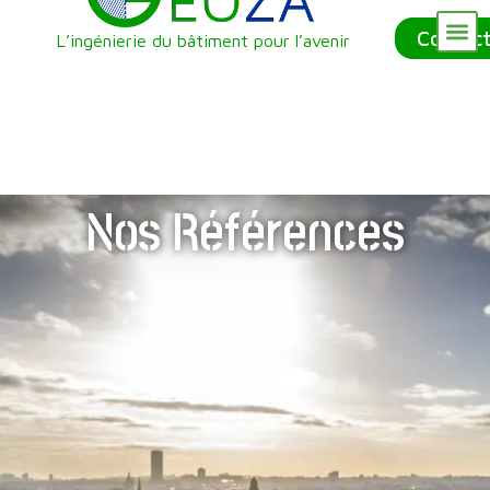
Contac
L’ingénierie du bâtiment pour l’avenir
Nos Référenc
Qui sommes-nous ?
Nos Services
Nos Références