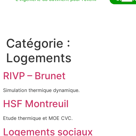
Nos Référenc
Qui sommes-nous ?
Nos Services
Catégorie :
Logements
RIVP – Brunet
Simulation thermique dynamique.
HSF Montreuil
Etude thermique et MOE CVC.
Logements sociaux