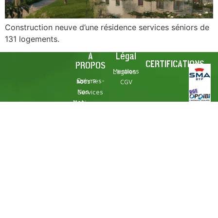
Construction neuve d’une résidence services séniors de
131 logements.
À
Légal
CERTIFICATIONS
PROPOS
Mentions Légales
Qui sommes-nous ?
CGV
Nos Services
Nos Références
Contact