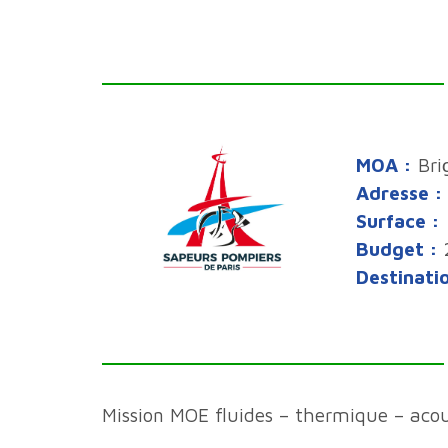
MOA :
Bri
Adresse :
Surface :
Budget :
Destinati
Mission MOE fluides – thermique – acou