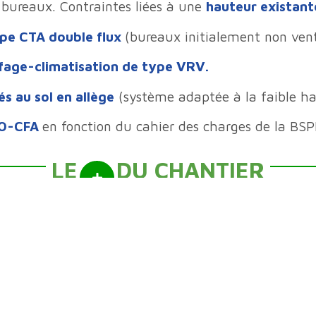
bureaux. Contraintes liées à une
hauteur existante
ype CTA double flux
(bureaux initialement non ven
fage-climatisation de type VRV.
és au sol en allège
(système adaptée à la faible ha
FO-CFA
en fonction du cahier des charges de la BSPP
LE
DU CHANTIER
en intégration avec les bureaux pour pallier à la
tr
ROPOS
LÉGAL