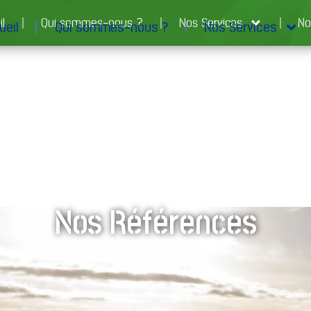
il
Qui sommes-nous ?
Nos Services
No
ueil
Qui sommes-nous ?
Nos Services
Nos Références