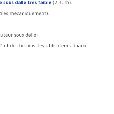
 sous dalle très faible
(2.30m).
tilés mécaniquement).
uteur sous dalle)
 et des besoins des utilisateurs finaux.
ès basse hauteur sous plafond.
CERTIFICATIONS